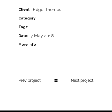
Edge Themes
Client:
Branding
Cinema
Printmaking
Category:
Logo
Tags:
7 May 2018
Date:
www.behance.net
More info
Prev project
Next project