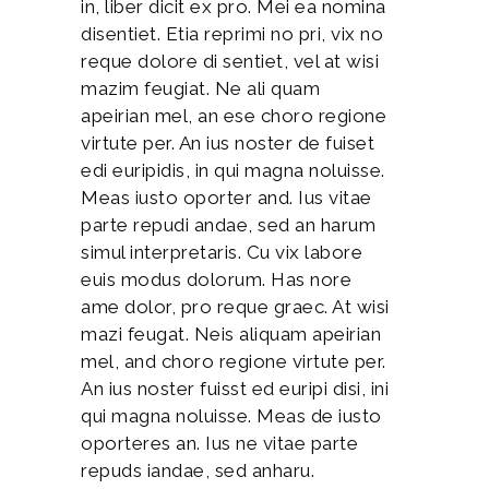
in, liber dicit ex pro. Mei ea nomina
disentiet. Etia reprimi no pri, vix no
reque dolore di sentiet, vel at wisi
mazim feugiat. Ne ali quam
apeirian mel, an ese choro regione
virtute per. An ius noster de fuiset
edi euripidis, in qui magna noluisse.
Meas iusto oporter and. Ius vitae
parte repudi andae, sed an harum
simul interpretaris. Cu vix labore
euis modus dolorum. Has nore
ame dolor, pro reque graec. At wisi
mazi feugat. Neis aliquam apeirian
mel, and choro regione virtute per.
An ius noster fuisst ed euripi disi, ini
qui magna noluisse. Meas de iusto
oporteres an. Ius ne vitae parte
repuds iandae, sed anharu.