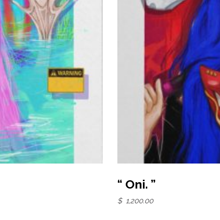
“ Oni. ”
$
1,200.00