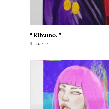
Add to basket
“ Kitsune. ”
$
1,200.00