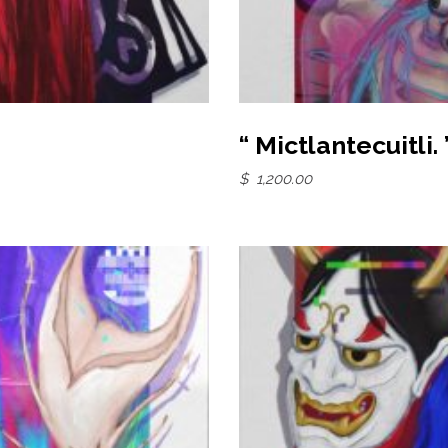
“ Mictlantecuitli. 
$
1,200.00