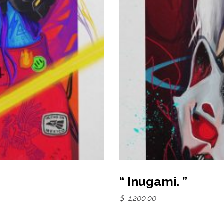
“ Inugami. ”
$
1,200.00