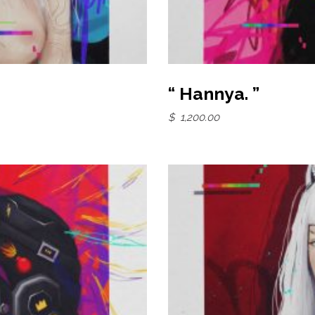
“ Hannya. ”
$
1,200.00