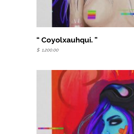
Add to basket
“ Coyolxauhqui. ”
$
1,200.00