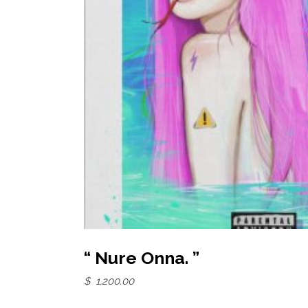
Add to basket
“ Nure Onna. ”
$
1,200.00