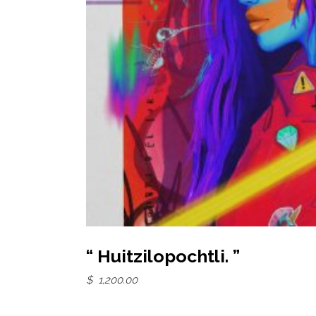
Add to basket
“ Huitzilopochtli. ”
$
1,200.00